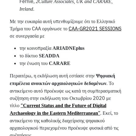
Fernie,
2Culture Associates, UK and CARARE,
.
Ireland
Με την ευκαιρία αυτή υπενθυμίζουμε ότι το Ελληνικό
Τμήμα του CAA οργάνωσε το
CAA-GR2021 SESSIONS
σε συνεργασία με
την κοινοπραξία
ARIADNEplus
το δίκτυο
SEADDA
την ένωση του
CARARE
Περαιτέρω, η εκδήλωση αυτή εστίασε στην
Ψηφιακή
. Το
επιμέλεια ανοικτών αρχαιολογικών δεδομένων
αντικείμενο αυτό προέκυψε ως κατά τη συμπερασματική
συζήτηση στην εκδήλωση του Οκτωβρίου 2020 με
τίτλο
“
Current Status and the Future of Digital
”
. Εκεί, το
Archaeology in the Eastern Mediterranean
αντικείμενο της καθολικής διαχείρισης ψηφιακού
αρχαιολογικού περιεχομένου προέκυψε φυσικά από τις
συζητήσεις.