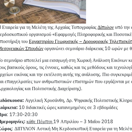
 Εταιρεία για τη Μελέτη της Αρχαίας Τοπογραφίας
Δίπυλον
υπό την 
ερδοσκοπικού οργανισμού «Εφαρμογές Πληροφορικής και Ποσοτικές
ποστήριξη του
Εργαστηρίου Γεωφυσικής – Δορυφορικής Τηλεπισκόπ
Μεσογειακών Σπουδών
οργανώνει σεμινάριο διάρκειας 10 ωρών με 
ο σεμινάριο αποτελεί μια εισαγωγή στη Χωρική Ανάλυση Εικόνων κα
ους βασικούς όρους, τις έννοιες, καθώς και τις μεθόδους και τεχνολο
ρχείων εικόνας και την εκτέλεση αυτής της ανάλυσης. Πιο συγκεκριμ
αι επαγγελματίες των ανθρωπιστικών επιστημών που εργάζονται με αρ
ρχαιολογίας και Πολιτιστικής Διαχείρισης).
Διδάσκουσα:
Αγγελική Χρυσάνθη, Δρ. Ψηφιακής Πολιτιστικής Κληρο
ιάρκεια:
10 διδακτικές ώρες κατανεμημένες σε 3 εβδομάδες
Ώρα
: 17:30-20:30
Ημερομηνίες:
κάθε Πέμπτη
19 Απριλίου – 3 Μαΐου 2018
Χώρος
: ΔΙΠΥΛΟΝ Αστική Μη Κερδοσκοπική Εταιρεία για τη Μελέτη