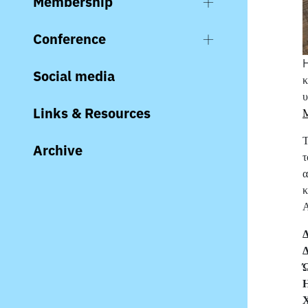
Membership
Conference
H
Social media
κ
υ
Links & Resources
Τ
Archive
τ
α
κ
Α
Δ