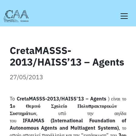
Skip
to
content
CretaMASSS-
2013/HAISS’13 – Agents
27/05/2013
To
CretaMASSS
-2013/
HAISS
’13 –
Agents
) είναι το
1ο Θερινό Σχολείο Πολυπρακτορικών
Συστημάτων
, υπό την αιγίδα
του
IFAAMAS
(
International
Foundation
of
Autonomous
Agents
and
Multiagent
Systems
)
, το
οποίο αποτελεί παράλληλα και την “ενσάρκωση” του
3ου