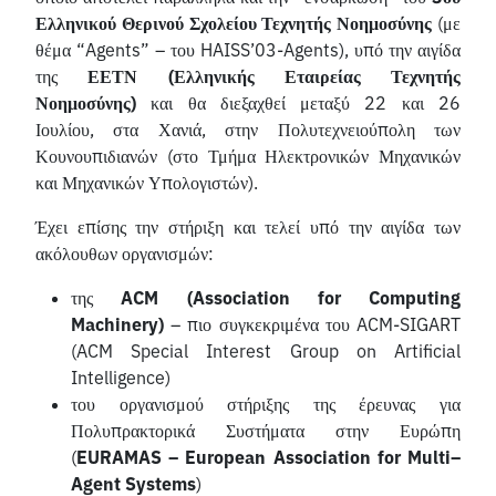
Ελληνικού Θερινού Σχολείου Τεχνητής Νοημοσύνης
(με
θέμα “Agents” – του HAISS’03-Agents), υπό την αιγίδα
της
ΕΕΤΝ (Ελληνικής Εταιρείας Τεχνητής
Νοημοσύνης)
και θα διεξαχθεί μεταξύ 22 και 26
Ιουλίου, στα Χανιά, στην Πολυτεχνειούπολη των
Κουνουπιδιανών (στο Τμήμα Ηλεκτρονικών Μηχανικών
και Μηχανικών Υπολογιστών).
Έχει επίσης την στήριξη και τελεί υπό την αιγίδα των
ακόλουθων οργανισμών:
της
ACM (Association for Computing
Machinery)
– πιο συγκεκριμένα του ACM-SIGART
(ACM Special Interest Group on Artificial
Intelligence)
του οργανισμού στήριξης της έρευνας για
Πολυπρακτορικά Συστήματα στην Ευρώπη
(
EURAMAS
–
European
Association
for
Multi
–
Agent
Systems
)