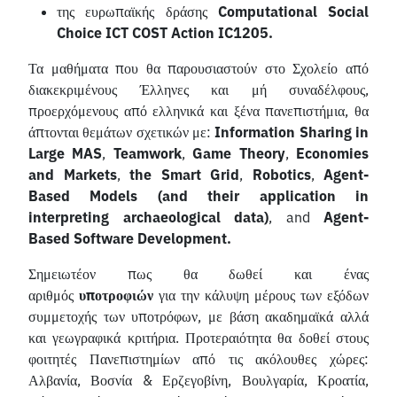
της ευρωπαϊκής δράσης
Computational Social
Choice ICT COST Action IC1205.
Τα μαθήματα που θα παρουσιαστούν στο Σχολείο από
διακεκριμένους Έλληνες και μή συναδέλφους,
προερχόμενους από ελληνικά και ξένα πανεπιστήμια, θα
άπτονται θεμάτων σχετικών με:
Information Sharing in
Large MAS
,
Teamwork
,
Game Theory
,
Economies
and Markets
,
the Smart Grid
,
Robotics
,
Agent-
Based Models (and their application in
interpreting archaeological data)
, and
Agent-
Based Software Development.
Σημειωτέον πως θα δωθεί και ένας
αριθμός
υποτροφιών
για την κάλυψη μέρους των εξόδων
συμμετοχής των υποτρόφων, με βάση ακαδημαϊκά αλλά
και γεωγραφικά κριτήρια. Προτεραιότητα θα δοθεί στους
φοιτητές Πανεπιστημίων από τις ακόλουθες χώρες:
Αλβανία, Βοσνία & Ερζεγοβίνη, Βουλγαρία, Κροατία,